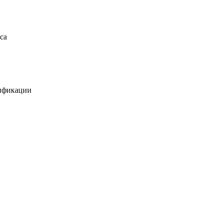
са
лификации