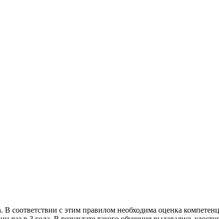
а. В соответствии с этим правилом необходима оценка компетен
ин раз в 3 года. В результате такого обучения выдавались удост