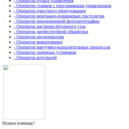
- Оператор пульта управления
- Оператор станков с программным управлением
- Оператор очистного оборудования
- Оператор монтажно-поршневых пистолетов
- Оператор прецизионной фотолитографии
- Оператор растворо-бетонного узла
- Оператор дробеструйной обработки
- Оператор инсинератора
- Оператор микросварки
- Оператор вакуумно-напылительных процессов
- Оператор лазерных установок
- Оператор котельной
Нужна помощь?