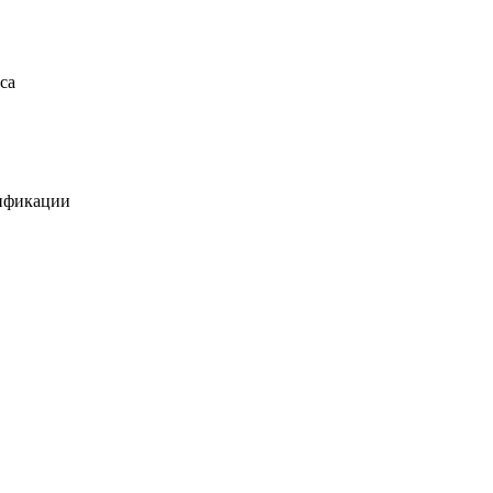
са
лификации