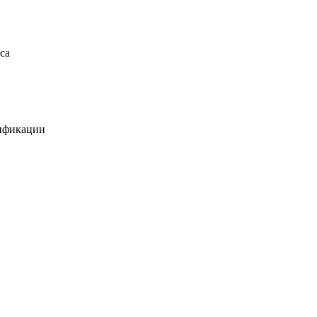
са
лификации